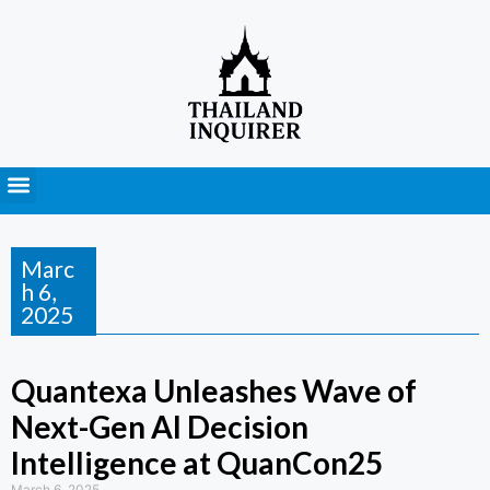
Press Releases
Marc
h 6,
2025
Quantexa Unleashes Wave of
Next-Gen AI Decision
Intelligence at QuanCon25
March 6, 2025