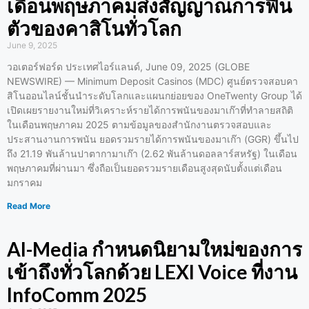
เดือนพฤษภาคมส่งสัญญาณการฟื้น
ตัวของคาสิโนทั่วโลก
June 9, 2025
วอเตอร์ฟอร์ด ประเทศไอร์แลนด์, June 09, 2025 (GLOBE
NEWSWIRE) — Minimum Deposit Casinos (MDC) ศูนย์ตรวจสอบคา
สิโนออนไลน์ชั้นนำระดับโลกและแผนกย่อยของ OneTwenty Group ได้
เปิดเผยรายงานใหม่ที่วิเคราะห์รายได้การพนันของมาเก๊าที่ทำลายสถิติ
ในเดือนพฤษภาคม 2025 ตามข้อมูลของสำนักงานตรวจสอบและ
ประสานงานการพนัน ยอดรวมรายได้การพนันของมาเก๊า (GGR) ขึ้นไป
ถึง 21.19 พันล้านปาตากามาเก๊า (2.62 พันล้านดอลลาร์สหรัฐ) ในเดือน
พฤษภาคมที่ผ่านมา ซึ่งถือเป็นยอดรวมรายเดือนสูงสุดนับตั้งแต่เดือน
มกราคม
Read More
AI-Media กำหนดนิยามใหม่ของการ
เข้าถึงทั่วโลกด้วย LEXI Voice ที่งาน
InfoComm 2025