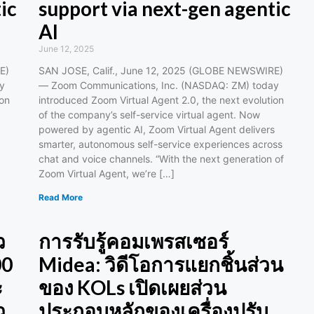
ic
support via next-gen agentic
AI
June 12, 2025
E)
SAN JOSE, Calif., June 12, 2025 (GLOBE NEWSWIRE)
y
— Zoom Communications, Inc. (NASDAQ: ZM) today
ion
introduced Zoom Virtual Agent 2.0, the next evolution
of the company’s self-service virtual agent. Now
powered by agentic AI, Zoom Virtual Agent delivers
smarter, autonomous self-service experiences across
chat and voice channels. “With the next generation of
Zoom Virtual Agent, we’re […]
Read More
ว
การรับรู้คอมเพรสเซอร์
00
Midea: วิดีโอการแยกชิ้นส่วน
ะ
ของ KOLs เปิดเผยส่วน
ว
ประกอบหลักของเครื่องปรับ