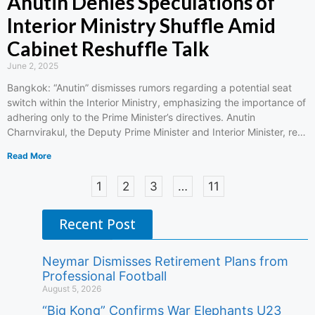
Anutin Denies Speculations of
Interior Ministry Shuffle Amid
Cabinet Reshuffle Talk
June 2, 2025
Bangkok: “Anutin” dismisses rumors regarding a potential seat
switch within the Interior Ministry, emphasizing the importance of
adhering only to the Prime Minister’s directives. Anutin
Charnvirakul, the Deputy Prime Minister and Interior Minister, re…
Read More
1
2
3
…
11
Recent Post
Neymar Dismisses Retirement Plans from
Professional Football
August 5, 2026
“Big Kong” Confirms War Elephants U23